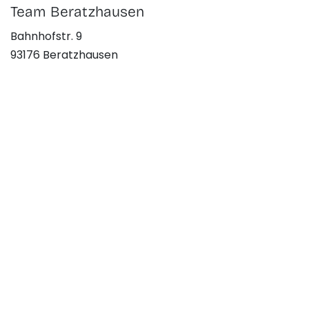
Gemeinsam
Zukunft bauen.
Ob du eine Sanierung oder neue Heizung
benötigst oder als Handwerker:in einen neuen
Job suchst: Wir freuen uns auf dich.
Team Beratzhausen
Bahnhofstr. 9
93176 Beratzhausen
Hans Biswenger
beratzhausen@nachbarschaftswerke.de